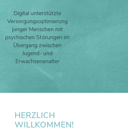
Digital unterstützte
Versorgungsoptimierung
junger Menschen mit
psychischen Störungen im
Übergang zwischen
Jugend- und
Erwachsenenalter
HERZLICH
WILLKOMMEN!